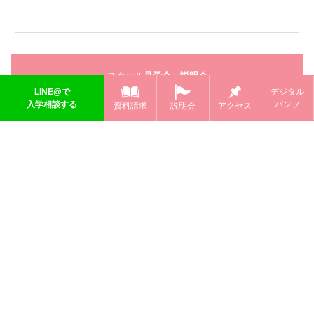
スクール見学会・説明会
LINE@で
デジタル
入学相談する
パンフ
資料請求
説明会
アクセス
資料請求
＼ 全国5校舎で展開中!! ／
黒崎えり子ネイルスクール
kurosaki eriko NAIL SCHOOL