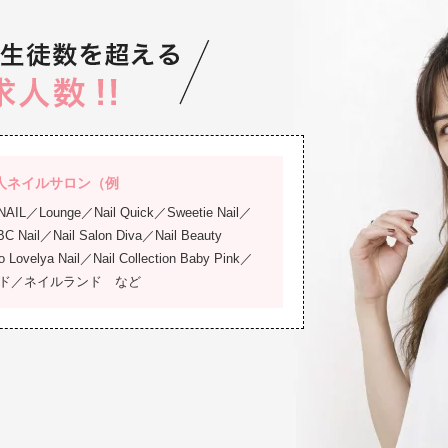
人ネイルサロン（例
 NAIL／Lounge／Nail Quick／Sweetie Nail／
 Nail／Nail Salon Diva／Nail Beauty
Lovelya Nail／Nail Collection Baby Pink／
ワールド／ネイルランド など