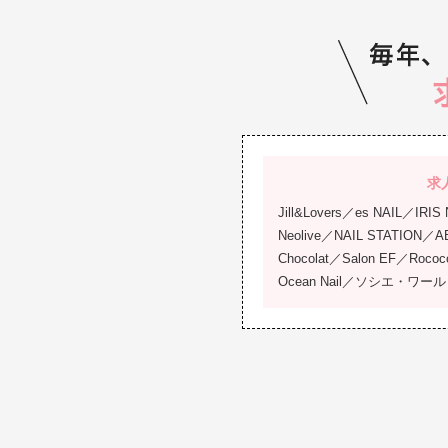
求
Jill&Lovers／es NAIL／IRIS
Neolive／NAIL STATION／ABC
Chocolat／Salon EF／Rococo 
Ocean Nail／ソシエ・