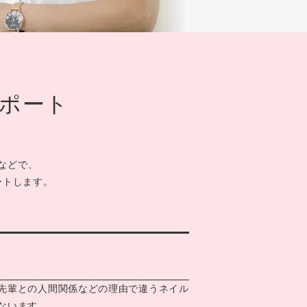
ポート
などで、
ートします。
先輩との人間関係などの理由で違うネイル
ないます。