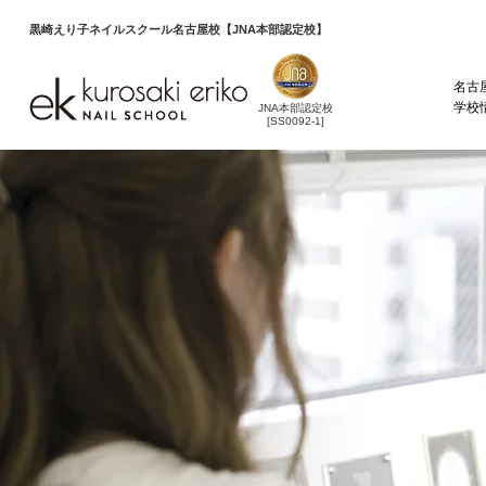
黒崎えり子ネイルスクール
名古屋校【JNA本部認定校】
名古
学校
JNA本部認定校
[SS0092-1]