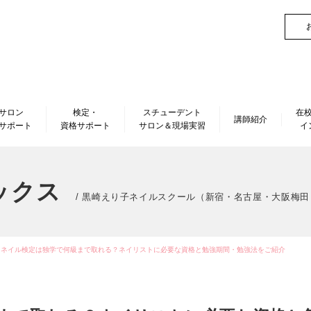
サロン
検定・
スチューデント
在
講師紹介
サポート
資格サポート
サロン＆現場実習
イ
ックス
/ 黒崎えり子ネイルスクール（新宿・名古屋・大阪梅
>
ネイル検定は独学で何級まで取れる？ネイリストに必要な資格と勉強期間・勉強法をご紹介