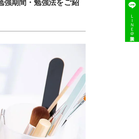
勉強期間・勉強法をご紹
）
ＬＩＮＥ＠入学相談