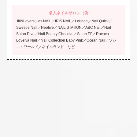
求人ネイルサロン（例
Jill&Lovers／es NAIL／IRIS NAIL／Lounge／Nail Quick／
Sweetie Nail／Neolive／NAIL STATION／ABC Nail／Nail
Salon Diva／Nail Beauty Chocolat／Salon EF／Rococo
Lovelya Nail／Nail Collection Baby Pink／Ocean Nail／ソシ
エ・ワールド／ネイルランド など