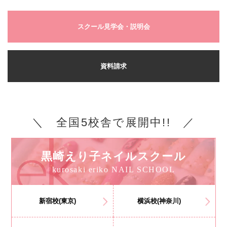
スクール見学会・説明会
資料請求
＼ 全国5校舎で展開中!! ／
黒崎えり子ネイルスクール
kurosaki eriko NAIL SCHOOL
新宿校(東京)
横浜校(神奈川)