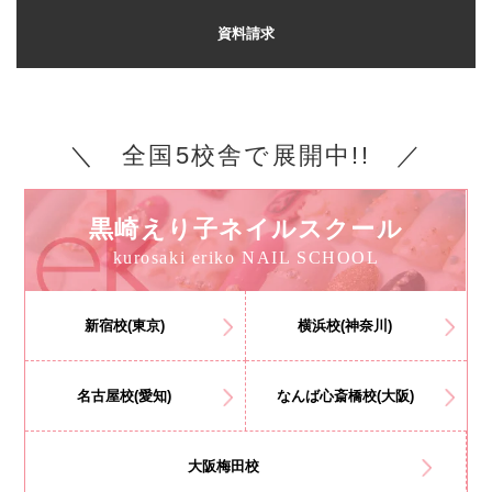
資料請求
＼ 全国5校舎で展開中!! ／
黒崎えり子ネイルスクール
kurosaki eriko NAIL SCHOOL
新宿校(東京)
横浜校(神奈川)
名古屋校(愛知)
なんば心斎橋校(大阪)
大阪梅田校