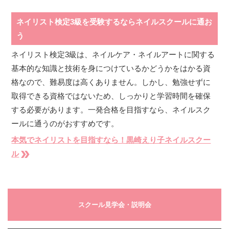
ネイリスト検定3級を受験するならネイルスクールに通お
う
ネイリスト検定3級は、ネイルケア・ネイルアートに関する
基本的な知識と技術を身につけているかどうかをはかる資
格なので、難易度は高くありません。しかし、勉強せずに
取得できる資格ではないため、しっかりと学習時間を確保
する必要があります。一発合格を目指すなら、ネイルスク
ールに通うのがおすすめです。
本気でネイリストを目指すなら！黒崎えり子ネイルスクー
double_arrow
ル
スクール見学会・説明会