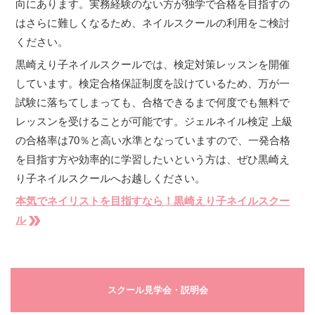
向にあります。実務経験のない方が独学で合格を目指すの
はさらに難しくなるため、ネイルスクールの利用をご検討
ください。
黒崎えり子ネイルスクールでは、検定対策レッスンを開催
しています。検定合格保証制度を設けているため、万が一
試験に落ちてしまっても、合格できるまで何度でも無料で
レッスンを受けることが可能です。ジェルネイル検定 上級
の合格率は70％と高い水準となっていますので、一発合格
を目指す方や効率的に学習したいという方は、ぜひ黒崎え
り子ネイルスクールへお越しください。
本気でネイリストを目指すなら！黒崎えり子ネイルスクー
double_arrow
ル
スクール見学会・説明会