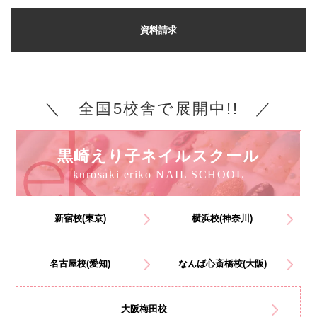
資料請求
＼ 全国5校舎で展開中!! ／
黒崎えり子ネイルスクール
kurosaki eriko NAIL SCHOOL
新宿校(東京)
横浜校(神奈川)
名古屋校(愛知)
なんば心斎橋校(大阪)
大阪梅田校