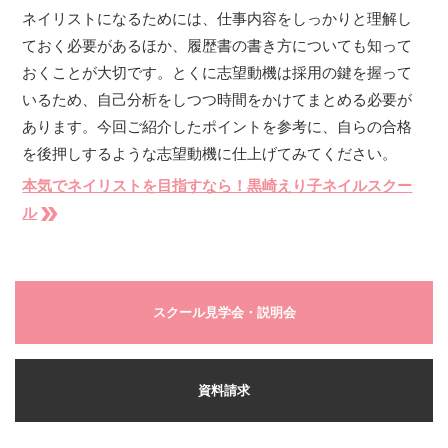
ネイリストになるためには、仕事内容をしっかりと理解し
ておく必要があるほか、履歴書の書き方についても知って
おくことが大切です。とくに志望動機は採用の鍵を握って
いるため、自己分析をしつつ時間をかけてまとめる必要が
あります。今回ご紹介したポイントを参考に、自らの合格
を後押しするような志望動機に仕上げてみてください。
本気でネイリストを目指すなら！黒崎えり子ネイルスクー
double_arrow
ル
スクール見学会・説明会
資料請求