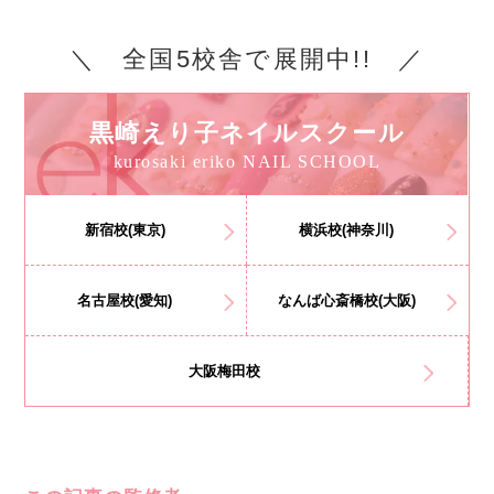
＼ 全国5校舎で展開中!! ／
黒崎えり子ネイルスクール
kurosaki eriko NAIL SCHOOL
新宿校(東京)
横浜校(神奈川)
名古屋校(愛知)
なんば心斎橋校(大阪)
大阪梅田校