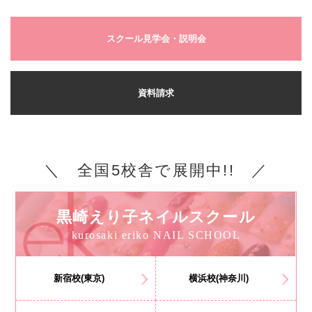
スクール見学会・説明会
資料請求
＼ 全国5校舎で展開中!! ／
黒崎えり子ネイルスクール
kurosaki eriko NAIL SCHOOL
新宿校(東京)
横浜校(神奈川)