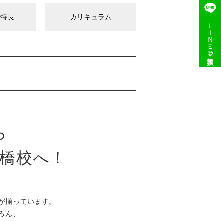
の特長
カリキュラム
ＬＩＮＥ＠入学相談
ら
橋校へ！
が揃っています。
ろん、