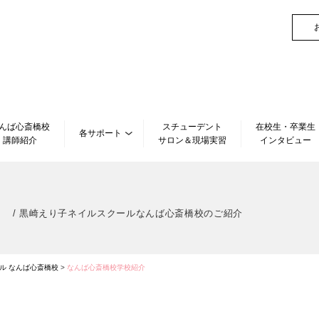
んば心斎橋校
スチューデント
在校生・卒業生
各サポート
講師紹介
サロン＆現場実習
インタビュー
/ 黒崎えり子ネイルスクールなんば心斎橋校のご紹介
ル なんば心斎橋校
>
なんば心斎橋校学校紹介