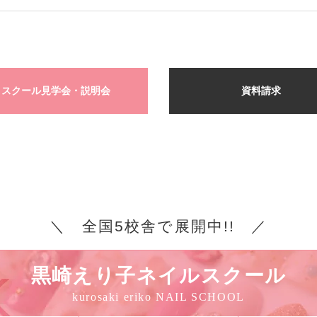
スクール見学会・説明会
資料請求
＼ 全国5校舎で展開中!! ／
黒崎えり子ネイルスクール
kurosaki eriko NAIL SCHOOL