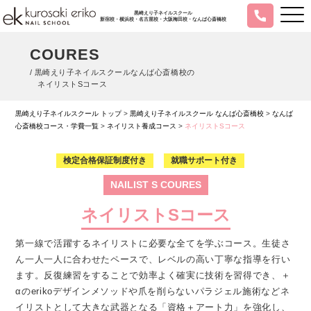
黒崎えり子ネイルスクール
新宿校・横浜校・名古屋校・大阪梅田校・なんば心斎橋校
COURES
/ 黒崎えり子ネイルスクールなんば心斎橋校の
ネイリストSコース
黒崎えり子ネイルスクール トップ
>
黒崎えり子ネイルスクール なんば心斎橋校
>
なんば
心斎橋校コース・学費一覧
>
ネイリスト養成コース
>
ネイリストSコース
検定合格保証制度付き
就職サポート付き
NAILIST S COURES
ネイリストSコース
第一線で活躍するネイリストに必要な全てを学ぶコース。生徒さ
ん一人一人に合わせたペースで、レベルの高い丁寧な指導を行い
ます。反復練習をすることで効率よく確実に技術を習得でき、＋
αのerikoデザインメソッドや爪を削らないパラジェル施術などネ
イリストとして大きな武器となる「資格＋アート力」を強化し、