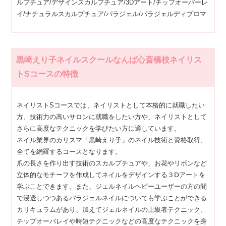
ルプチュア/デザインスカルプチュア/3Dアート/チップオーバーレ
イ/ナチュラルスカルプチュア/パラジェル/パラジェルディプロマ
黒崎えり子ネイルスクールなんば心斎橋校ネイリス
トSコースの特徴
ネイリストSコースでは、ネイリストとして本格的に就職したい
方、技術力の高いサロンに就職をしたい方や、ネイリストとして
さらに高度なテクニックを学びたい方に適しています。
ネイル業界のカリスマ「黒崎えり子」のネイル技術と資格取得、
全てを網羅するコースとなります。
爪の長さを作り出す技術のスカルプチュアや、お花やリボンなど
立体的なモチーフを作成してネイルをデザインする３Ⅾアートを
学ぶことできます。また、ジェルネイルヘビーユーザーの方の間
で浸透しつつあるパラジェルネイルについても学ぶことができる
カリキュラムがあり、加えてジェルネイルの上級者テクニック、
チップオーバレイや時短テクニックなどの高度なテクニックを身