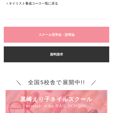
＜ネイリスト養成コース一覧に戻る
スクール見学会・説明会
資料請求
＼ 全国5校舎で展開中!! ／
黒崎えり子ネイルスクール
kurosaki eriko NAIL SCHOOL