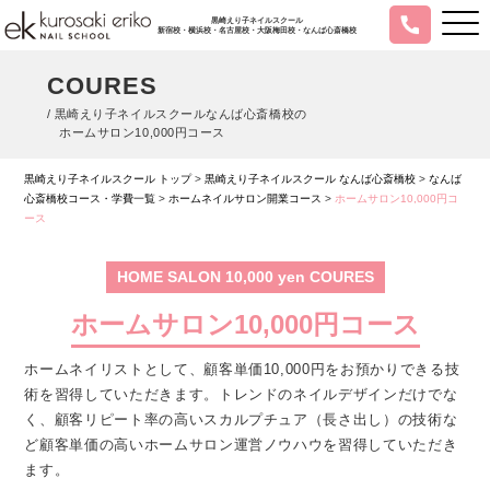
黒崎えり子ネイルスクール
新宿校・横浜校・名古屋校・大阪梅田校・なんば心斎橋校
COURES
/ 黒崎えり子ネイルスクールなんば心斎橋校の
ホームサロン10,000円コース
黒崎えり子ネイルスクール トップ
>
黒崎えり子ネイルスクール なんば心斎橋校
>
なんば
心斎橋校コース・学費一覧
>
ホームネイルサロン開業コース
>
ホームサロン10,000円コ
ース
HOME SALON 10,000 yen COURES
ホームサロン10,000円コース
ホームネイリストとして、顧客単価10,000円をお預かりできる技
術を習得していただきます。トレンドのネイルデザインだけでな
く、顧客リピート率の高いスカルプチュア（長さ出し）の技術な
ど顧客単価の高いホームサロン運営ノウハウを習得していただき
ます。