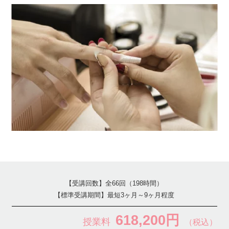
【受講回数】全66回（198時間）
【標準受講期間】最短3ヶ月～9ヶ月程度
618,200円
授業料
（税込）