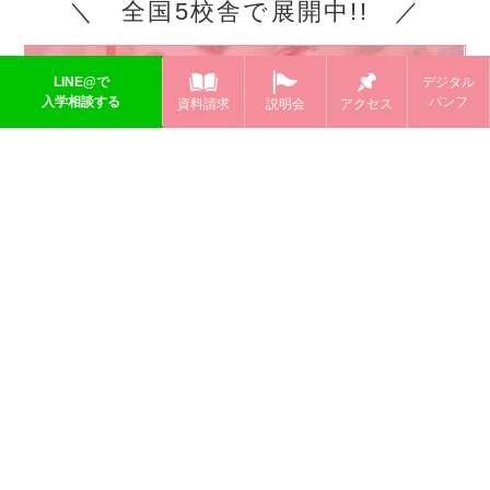
＼ 全国5校舎で展開中!! ／
黒崎えり子ネイルスクール
LINE@で
デジタル
入学相談する
パンフ
資料請求
説明会
アクセス
kurosaki eriko NAIL SCHOOL
新宿校(東京)
横浜校(神奈川)
名古屋校(愛知)
なんば心斎橋校(大阪)
大阪梅田校
東京新宿校トップ