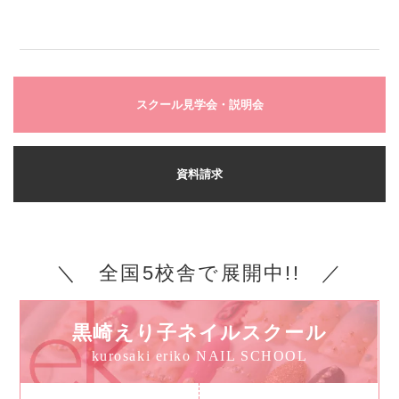
スクール見学会・説明会
資料請求
＼ 全国5校舎で展開中!! ／
黒崎えり子ネイルスクール
kurosaki eriko NAIL SCHOOL