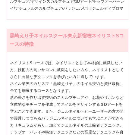
ルプチュア/デザインスカルプチュア/3Dアート/チップオーバーレ
イ/ナチュラルスカルプチュア/パラジェル/パラジェルディプロマ
黒崎えり子ネイルスクール東京新宿校ネイリストSコ
ースの特徴
ネイリストSコースでは、ネイリストとして本格的に就職したい
方、技術力の高いサロンに就職をしたい方や、ネイリストとして
さらに高度なテクニックを学びたい方に適しています。
ネイル業界のカリスマ「黒崎えり子」のネイル技術と資格取得、
全てを網羅するコースとなります。
爪の長さを作り出す技術のスカルプチュアや、お花やリボンなど
立体的なモチーフを作成してネイルをデザインする３Ⅾアートを
学ぶことできます。また、ジェルネイルヘビーユーザーの方の間
で浸透しつつあるパラジェルネイルについても学ぶことができる
カリキュラムがあり、加えてジェルネイルの上級者テクニック、
チップオーバレイや時短テクニックなどの高度なテクニックを身