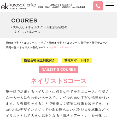
黒崎えり子ネイルスクール
新宿校・横浜校・名古屋校・大阪梅田校・なんば心斎橋校
COURES
/ 黒崎えり子ネイルスクール東京新宿校の
ネイリストSコース
黒崎えり子ネイルスクール トップ
>
黒崎えり子ネイルスクール 新宿校
>
新宿校コース・
学費一覧
>
ネイリスト養成コース
>
ネイリストSコース
検定合格保証制度付き
就職サポート付き
NAILIST S COURES
ネイリストSコース
第一線で活躍するネイリストに必要な全てを学ぶコース。生徒さ
ん一人一人に合わせたペースで、レベルの高い丁寧な指導を行い
ます。反復練習をすることで効率よく確実に技術を習得でき、＋
αのerikoデザインメソッドや爪を削らないパラジェル施術などネ
イリストとして大きな武器となる「資格＋アート力」を強化し、