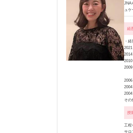
JN
ュケ
経
・経
202
201
201
200
サ
200
20
200
その
授
工程
サロ