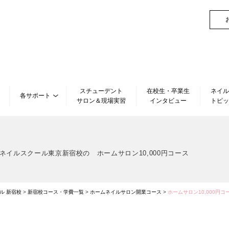
スチューデント
在校生・卒業生
ネイル
各サポート
サロン＆現場実習
インタビュー
トピッ
子ネイルスクール東京新宿校の
ホームサロン10,000円コース
ル 新宿校
>
新宿校コース・学費一覧
>
ホームネイルサロン開業コース
>
ホームサロン10,000円コ