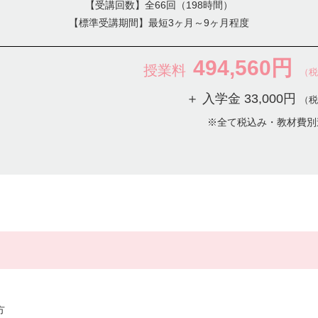
【受講回数】全66回（198時間）
【標準受講期間】最短3ヶ月～9ヶ月程度
494,560円
授業料
（税
＋ 入学金 33,000円
（税
※全て税込み・教材費別
方