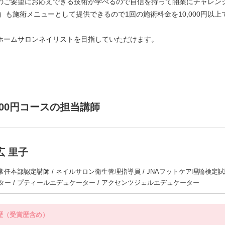
のご要望にお応えできる技術が学べるので自信を持って開業にチャレン
）も施術メニューとして提供できるので1回の施術料金を10,000円以
ホームサロンネイリストを目指していただけます。
000円コースの担当講師
広 里子
A常任本部認定講師 / ネイルサロン衛生管理指導員 / JNAフットケア理論検定
ター / プティールエデュケーター / アクセンツジェルエデュケーター
歴（受賞歴含め）