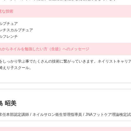
意な技術
ルプチュア
ンチスカルプチュア
ルフレンチ
れからネイルを勉強したい方（生徒）へのメッセージ
をしっかり学ぶ事でたくさんの技術に繋がっていきます。ネイリストキャリ
崎えり子スクール。
島 昭美
A常任本部認定講師 / ネイルサロン衛生管理指導員 / JNAフットケア理論検定