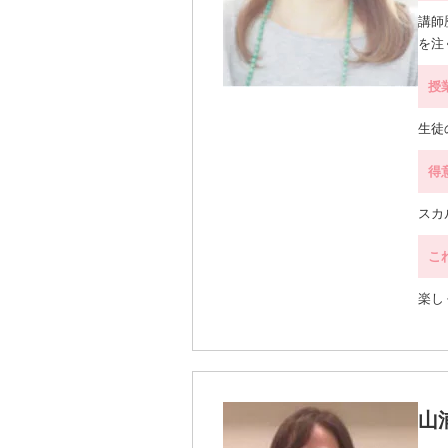
講師
を注
授
生徒
得
スカ
こ
楽し
山