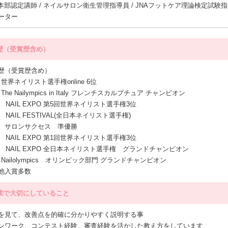
A本部認定講師 / ネイルサロン衛生管理指導員 / JNAフットケア理論検定試験
ーター
歴（受賞歴含め）
歴（受賞歴含め）
1 世界ネイリスト選手権online 6位
4 The Nailympics in Italy フレンチスカルプチュア チャンピオン
0 NAIL EXPO 第5回世界ネイリスト選手権3位
9 NAIL FESTIVAL(全日本ネイリスト選手権)
ロンサクセス 準優勝
6 NAIL EXPO 第1回世界ネイリスト選手権3位
04 NAIL EXPO 全日本ネイリスト選手権 グランドチャンピオン
4 Nailolympics オリンピック部門 グランドチャンピオン
他入賞多数
業で大切にしていること
を見て、改善点を的確に分かりやすく説明する事
ンワーク、コンテスト経験、審査経験を活かした教え方をしています