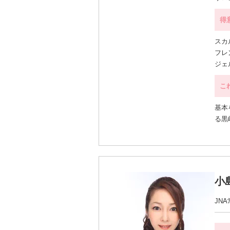
得
スカ
フレ
ジェ
こ
基本
る黒
小
JN